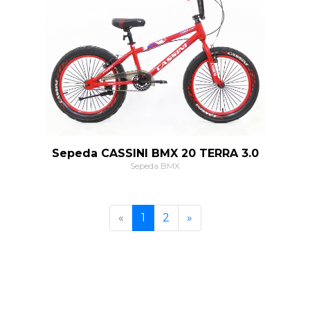
Sepeda CASSINI BMX 20 TERRA 3.0
Sepeda BMX
Previous
Next
«
1
2
»