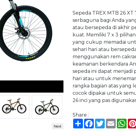
Sepeda TREX MTB 26 XT 7
serbaguna bagi Anda yang
atau bersepeda di akhir p
kuat. Memiliki 7 x 3 pil
yang cukup memadai untu
sehari hari atau bersepeda 
menggunakan rem cakra
keamanan berkendara And
sepeda ini dapat menjadi
hari atau untuk meneman
rangka bagian atas yang 
cocok dipakai untuk semu
26 inci yang pas digunaka
Share :
Share
Facebook
Twitter
Email
Wh
Next