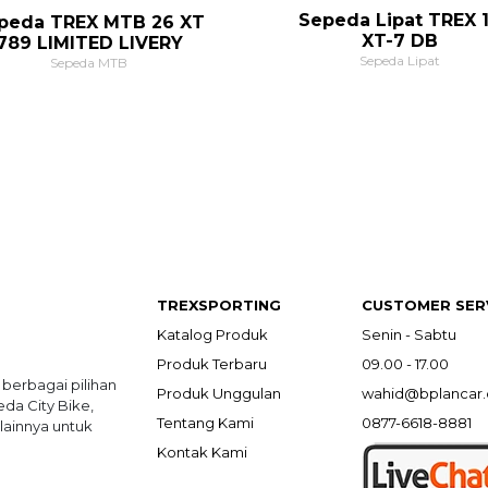
Sepeda Lipat TREX 
peda TREX MTB 26 XT
XT-7 DB
789 LIMITED LIVERY
Sepeda Lipat
Sepeda MTB
TREXSPORTING
CUSTOMER SER
Katalog Produk
Senin - Sabtu
Produk Terbaru
09.00 - 17.00
 berbagai pilihan
Produk Unggulan
wahid@bplancar
a City Bike,
Tentang Kami
0877-6618-8881
lainnya untuk
Kontak Kami