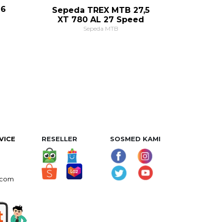
16
Sepeda TREX MTB 27,5
XT 780 AL 27 Speed
Sepeda MTB
VICE
RESELLER
SOSMED KAMI
.com