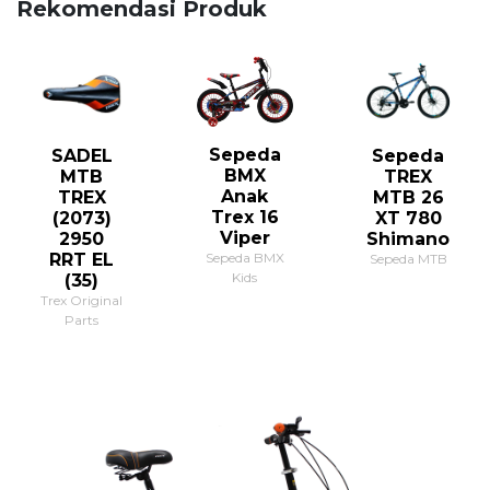
Rekomendasi Produk
Sepeda
SADEL
Sepeda
BMX
MTB
TREX
Anak
TREX
MTB 26
Trex 16
(2073)
XT 780
Viper
2950
Shimano
RRT EL
Sepeda BMX
Sepeda MTB
Kids
(35)
Trex Original
Parts