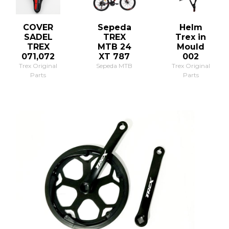
COVER
Sepeda
Helm
SADEL
TREX
Trex in
TREX
MTB 24
Mould
071,072
XT 787
002
Trex Original
Sepeda MTB
Trex Original
Parts
Parts