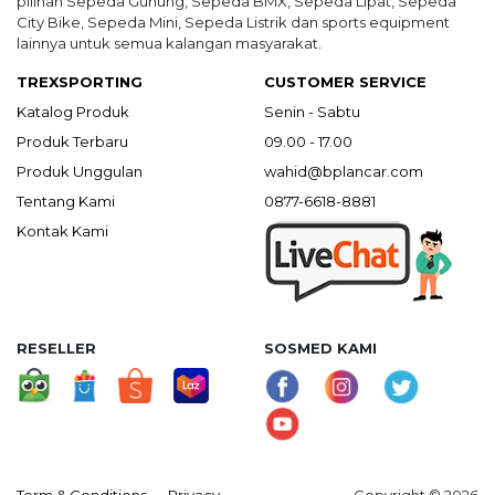
pilihan Sepeda Gunung, Sepeda BMX, Sepeda Lipat, Sepeda
City Bike, Sepeda Mini, Sepeda Listrik dan sports equipment
lainnya untuk semua kalangan masyarakat.
TREXSPORTING
CUSTOMER SERVICE
Katalog Produk
Senin - Sabtu
Produk Terbaru
09.00 - 17.00
Produk Unggulan
wahid@bplancar.com
Tentang Kami
0877-6618-8881
Kontak Kami
RESELLER
SOSMED KAMI
Term & Conditions
Privacy
Copyright © 2026