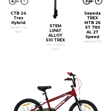
CTB 24
Sepeda
Trex
TREX
Hybrid
MTB 26
STEM
XT 780
Sepeda City
LIPAT
Bike
AL 27
ALLOY
Speed
510 TREX
Sepeda MTB
Trex Original
Parts