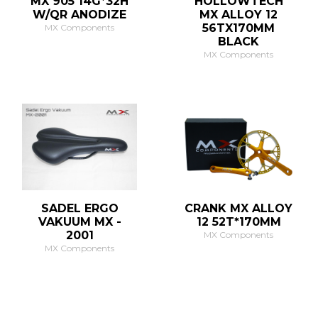
MX 905 14G*32H
HOLLOWTECH
W/QR ANODIZE
MX ALLOY 12
56TX170MM
MX Components
BLACK
MX Components
SADEL ERGO
CRANK MX ALLOY
VAKUUM MX -
12 52T*170MM
2001
MX Components
MX Components